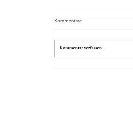
Kommentare
Kommentar verfassen...
IMPULSPAPIER ZUR
DARSTELLUNG
GESCHLECHTSSPEZIFISCHE
GEWALT