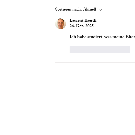
FILMTIPP: BRAINWASHED -
Sortieren nach:
Aktuell
SEXISMUS IM KINO
Laurent Kaestli
26. Dez. 2025
Ich habe studiert, was meine Elte
Gefällt mir
Antworten