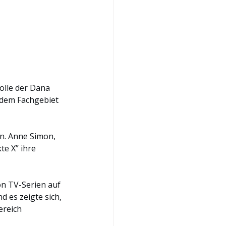
Rolle der Dana 
 dem Fachgebiet 
n. Anne Simon, 
te X” ihre 
on TV-Serien auf 
 es zeigte sich, 
ereich 