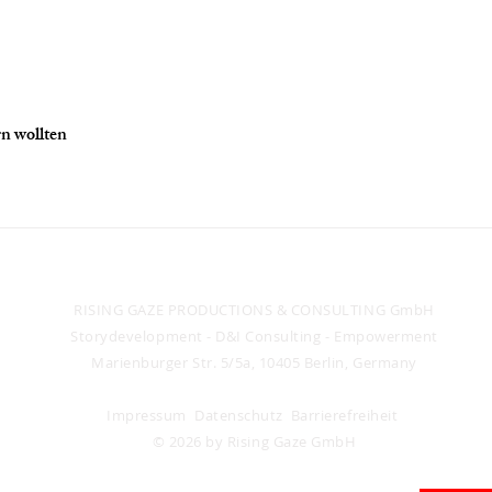
MASCHA SCHILINSKI
STE
GEWINNT ALS ERSTE
OF 
DEUTSCHE FRAU IN
CANNES
rn wollten
RISING GAZE PRODUCTIONS & CONSULTING GmbH
Storydevelopment -
D&I Consulting - Empowerment
Marienburger Str. 5/5a, 10405 Berlin, Germany
Impressum
Datenschutz
Barrierefreiheit
© 2026 by Rising Gaze GmbH