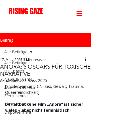
RISING GAZE
Beitrag
Alle Beiträge
17. März 2025
3 Min. Lesezeit
Alle Beiträge
ANORA: 5 OSCARS FÜR TOXISCHE
D&I Basics
NARRATIVE
News & Events
Aktualisiert:
23. Dez. 2025
[Spoilerwarnung, CN: Sex, Gewalt, Trauma, 
Aktuelle Debatte
Queerfeindlichkeit]
Feminismus
Filme & Serien
Der altbackene Film „Anora“ ist sicher 
vieles – aber nicht feministisch!
Empowerment