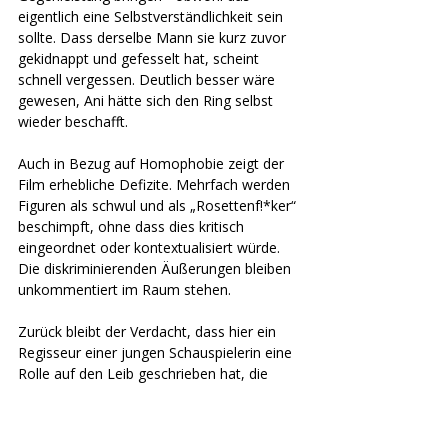
eigentlich eine Selbstverständlichkeit sein 
sollte. Dass derselbe Mann sie kurz zuvor 
gekidnappt und gefesselt hat, scheint 
schnell vergessen. Deutlich besser wäre 
gewesen, Ani hätte sich den Ring selbst 
wieder beschafft. 
Auch in Bezug auf Homophobie zeigt der 
Film erhebliche Defizite. Mehrfach werden 
Figuren als schwul und als „Rosettenf!*ker“ 
beschimpft, ohne dass dies kritisch 
eingeordnet oder kontextualisiert würde. 
Die diskriminierenden Äußerungen bleiben 
unkommentiert im Raum stehen. 
Zurück bleibt der Verdacht, dass hier ein 
Regisseur einer jungen Schauspielerin eine 
Rolle auf den Leib geschrieben hat, die 
primär seinem eigenen Voyeurismus dient. 
Dass der Film dafür mit fünf Oscars 
belohnt wurde, wirft ein bezeichnendes 