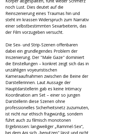
Körper abgespalten, fühlt weder Schmerz 
noch Lust. Dies deutet auf die 
Reinszenierung eines Traumas hin und 
steht im krassen Widerspruch zum Narrativ 
einer selbstbestimmten Sexarbeiterin, das 
der Film vorzugeben versucht. 
Die Sex- und Strip-Szenen offenbaren 
dabei ein grundlegendes Problem der 
Inszenierung. Der "Male Gaze" dominiert 
die Einstellungen – konkret zeigt sich das in 
unzähligen voyeuristischen 
Kameraaufnahmen zwischen die Beine der 
Darstellerinnen. Laut Aussage der 
Hauptdarstellerin gab es keine Intimacy 
Koordination am Set – einer so jungen 
Darstellerin diese Szenen ohne 
professionelles Sicherheitsnetz zuzumuten, 
ist nicht nur ethisch fragwürdig, sondern 
führt auch zu filmisch monotonen 
Ergebnissen: langweiliger „Rammel-Sex“, 
bei dem Ani sich „benutzen" lässt und nicht 