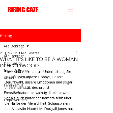
RISING GAZE
Beitrag
Alle Beiträge
25. Juni 2021
1 Min. Lesezeit
Alle Beiträge
WHAT IT'S LIKE TO BE A WOMAN
D&I Basics
IN HOLLYWOOD
News & Events
Filme sind viel mehr als Unterhaltung. 
Sie 
beeinflussen unsere Hobbys, unsere 
Aktuelle Debatte
Berufswahl, unsere Emotionen und sogar 
Feminismus
unsere Identität. deshalb ist 
Filme & Serien
Repräsentation so wichtig. Doch sowohl 
vor als auch hinter der Kamera fehlt über 
Empowerment
die Hälfte der Menschheit. 
Schauspielerin 
und Aktivistin Naomi McDougall Jones hat 