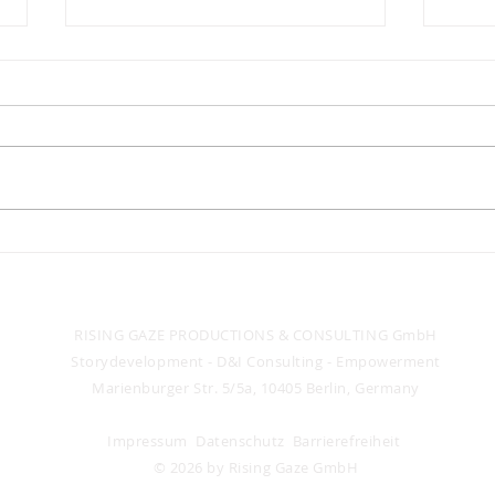
POOR THINGS - EIN
FEMI
FEMINISTISCHER FILM?
WEI
RISING GAZE PRODUCTIONS & CONSULTING GmbH
Storydevelopment -
D&I Consulting - Empowerment
Marienburger Str. 5/5a, 10405 Berlin, Germany
Impressum
Datenschutz
Barrierefreiheit
© 2026 by Rising Gaze GmbH