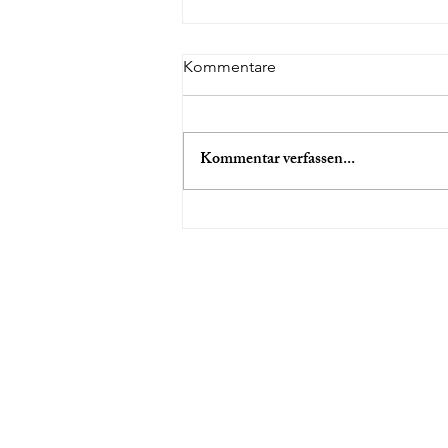
Kommentare
Kommentar verfassen...
FILMTIPP: BRAINWASHED -
SEXISMUS IM KINO