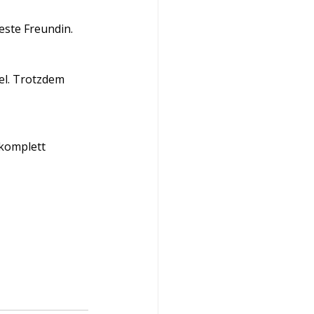
este Freundin.
el. Trotzdem 
 komplett 