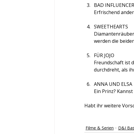
BAD INFLUENCE
Erfrischend ander
SWEETHEARTS
Diamantenräuberi
werden die beide
FÜR JOJO
Freundschaft ist d
durchdreht, als ih
ANNA UND ELSA
Ein Prinz? Kannst
Habt ihr weitere Vors
Filme & Serien
D&I Bas