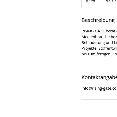
8 Std.
8
Preis 
Anfrage
S
t
d
Beschreibung
.
​RISING GAZE berät
Medienbranche bezü
Behinderung und LG
Projekte, Stoffentw
bis zum fertigen Dr
Kontaktangab
info@rising-gaze.c