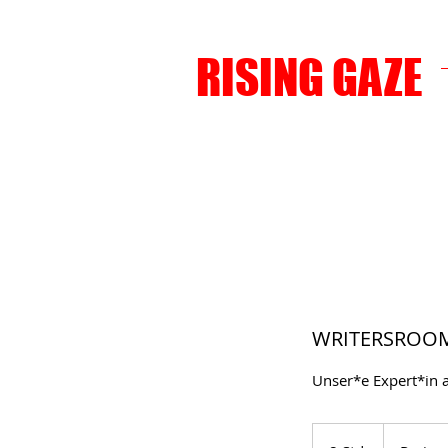
RISING GAZE
WRITERSROOM
Unser*e Expert*in a
Preis
auf