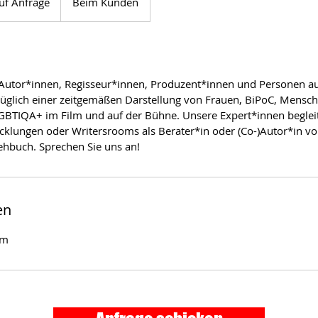
auf Anfrage
Beim Kunden
 Autor*innen, Regisseur*innen, Produzent*innen und Personen au
glich einer zeitgemäßen Darstellung von Frauen, BiPoC, Mensch
BTIQA+ im Film und auf der Bühne. Unsere Expert*innen beglei
icklungen oder Writersrooms als Berater*in oder (Co-)Autor*in vo
ehbuch. Sprechen Sie uns an!
en
om