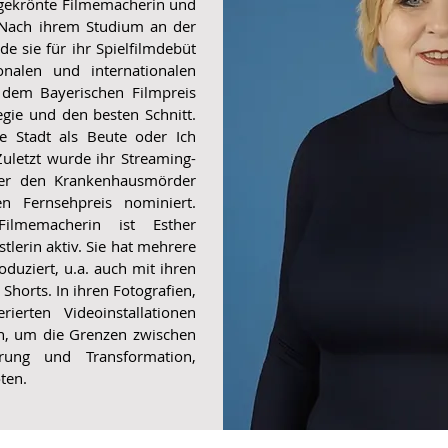
sgekrönte Filmemacherin und
. Nach ihrem Studium an der
 sie für ihr Spielfilmdebüt
onalen und internationalen
t dem Bayerischen Filmpreis
gie und den besten Schnitt.
e
Stadt als Beute
oder
Ich
Zuletzt wurde ihr Streaming-
r den Krankenhausmörder
n Fernsehpreis nominiert.
Filmemacherin ist Esther
lerin aktiv. Sie hat mehrere
duziert, u.a. auch mit ihren
Shorts. In ihren Fotografien,
rierten Videoinstallationen
en, um die Grenzen zwischen
erung und Transformation,
oten.