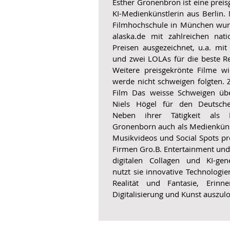
Esther Gronenbron ist eine prei
KI-Medienkünstlerin aus Berlin
Filmhochschule in München wurde
alaska.de mit zahlreichen nati
Preisen ausgezeichnet, u.a. mi
und zwei LOLAs für die beste Re
Weitere preisgekrönte Filme wi
werde nicht schweigen
folgten. 
Film
Das weisse Schweigen
übe
Niels Högel für den Deutsche
Neben ihrer Tätigkeit als 
Gronenborn auch als Medienkünst
Musikvideos und Social Spots pro
Firmen Gro.B. Entertainment und 
digitalen Collagen und KI-gene
nutzt sie innovative Technologi
Realität und Fantasie, Erinn
Digitalisierung und Kunst auszul