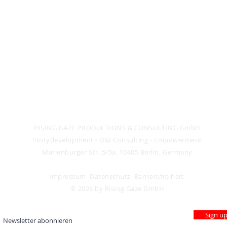
RISING GAZE PRODUCTIONS & CONSULTING GmbH
Storydevelopment -
D&I Consulting - Empowerment
Marienburger Str. 5/5a, 10405 Berlin, Germany
Impressum
Datenschutz
Barrierefreiheit
© 2026 by Rising Gaze GmbH
Sign u