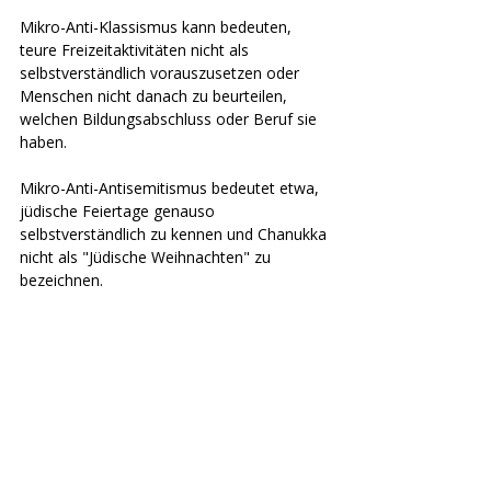
Mikro-Anti-Klassismus kann bedeuten, 
teure Freizeitaktivitäten nicht als 
selbstverständlich vorauszusetzen oder 
Menschen nicht danach zu beurteilen, 
welchen Bildungsabschluss oder Beruf sie 
haben.
Mikro-Anti-Antisemitismus bedeutet etwa, 
jüdische Feiertage genauso 
selbstverständlich zu kennen und Chanukka 
nicht als "Jüdische Weihnachten" zu 
bezeichnen.
Die Kraft des Mikrofeminismus – und aller 
anderen "Mikro"-Bewegungen – liegt darin, 
dass jede*r unkompliziert mitmachen 
kann. Es braucht keine großen 
Plattformen, kein Budget, keine 
besonderen Voraussetzungen. Nur 
Aufmerksamkeit, Bewusstsein und den 