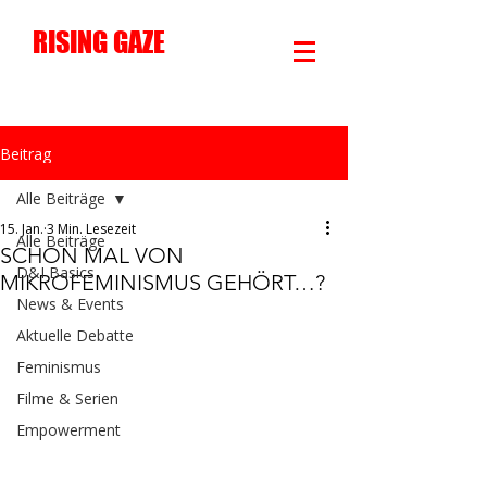
RISING GAZE
Beitrag
Alle Beiträge
15. Jan.
3 Min. Lesezeit
Alle Beiträge
SCHON MAL VON
D&I Basics
MIKROFEMINISMUS GEHÖRT…?
News & Events
Aktuelle Debatte
Feminismus
Filme & Serien
Empowerment